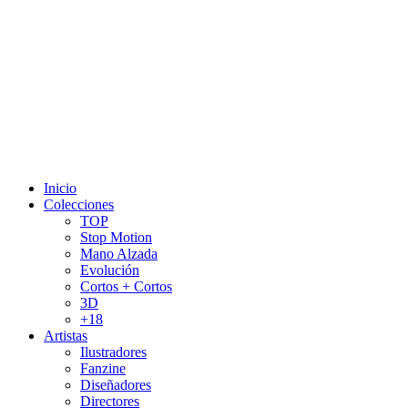
Inicio
Colecciones
TOP
Stop Motion
Mano Alzada
Evolución
Cortos + Cortos
3D
+18
Artistas
Ilustradores
Fanzine
Diseñadores
Directores