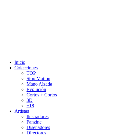
Inicio
Colecciones
TOP
Stop Motion
Mano Alzada
Evolución
Cortos + Cortos
3D
+18
Artistas
Ilustradores
Fanzine
Diseñadores
Directores