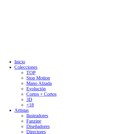
Inicio
Colecciones
TOP
Stop Motion
Mano Alzada
Evolución
Cortos + Cortos
3D
+18
Artistas
Ilustradores
Fanzine
Diseñadores
Directores