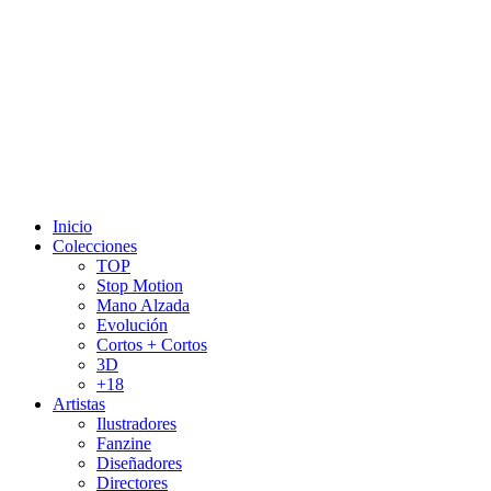
Inicio
Colecciones
TOP
Stop Motion
Mano Alzada
Evolución
Cortos + Cortos
3D
+18
Artistas
Ilustradores
Fanzine
Diseñadores
Directores