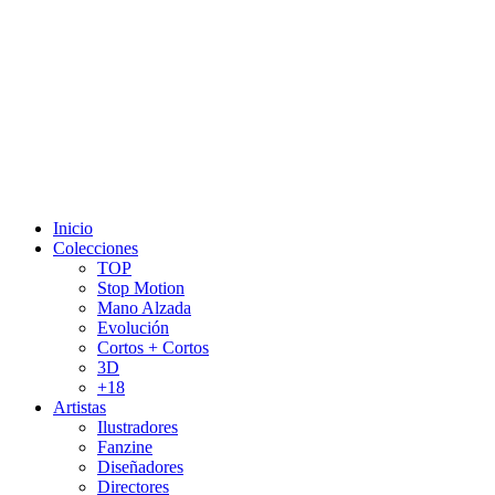
Inicio
Colecciones
TOP
Stop Motion
Mano Alzada
Evolución
Cortos + Cortos
3D
+18
Artistas
Ilustradores
Fanzine
Diseñadores
Directores