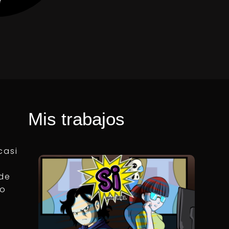
Mis trabajos
casi
 de
go