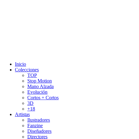
Inicio
Colecciones
TOP
Stop Motion
Mano Alzada
Evolución
Cortos + Cortos
3D
+18
Artistas
Ilustradores
Fanzine
Diseñadores
Directores