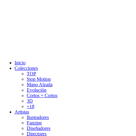
Inicio
Colecciones
TOP
Stop Motion
Mano Alzada
Evolución
Cortos + Cortos
3D
+18
Artistas
Ilustradores
Fanzine
Diseñadores
Directores