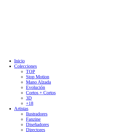
Inicio
Colecciones
TOP
Stop Motion
Mano Alzada
Evolución
Cortos + Cortos
3D
+18
Artistas
Ilustradores
Fanzine
Diseñadores
Directores