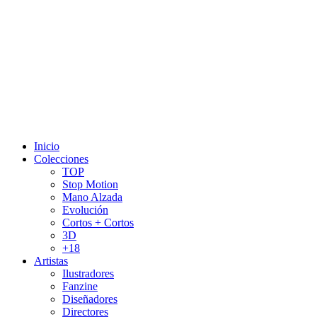
Inicio
Colecciones
TOP
Stop Motion
Mano Alzada
Evolución
Cortos + Cortos
3D
+18
Artistas
Ilustradores
Fanzine
Diseñadores
Directores