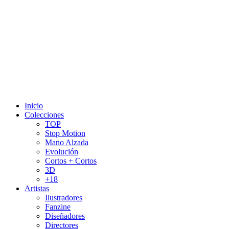
Inicio
Colecciones
TOP
Stop Motion
Mano Alzada
Evolución
Cortos + Cortos
3D
+18
Artistas
Ilustradores
Fanzine
Diseñadores
Directores