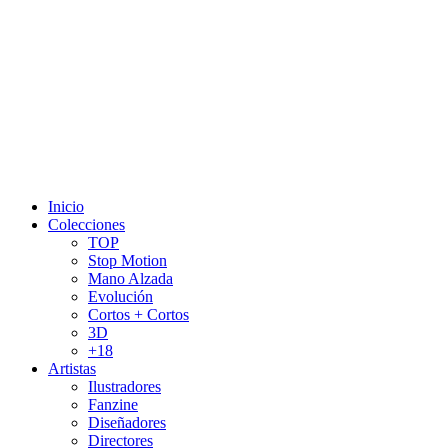
Inicio
Colecciones
TOP
Stop Motion
Mano Alzada
Evolución
Cortos + Cortos
3D
+18
Artistas
Ilustradores
Fanzine
Diseñadores
Directores