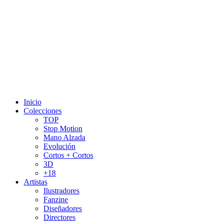
Inicio
Colecciones
TOP
Stop Motion
Mano Alzada
Evolución
Cortos + Cortos
3D
+18
Artistas
Ilustradores
Fanzine
Diseñadores
Directores