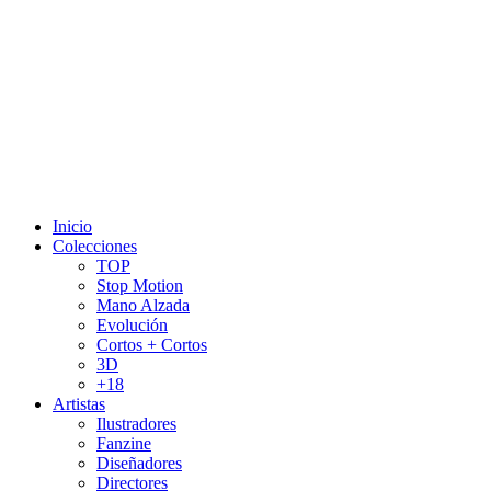
Inicio
Colecciones
TOP
Stop Motion
Mano Alzada
Evolución
Cortos + Cortos
3D
+18
Artistas
Ilustradores
Fanzine
Diseñadores
Directores