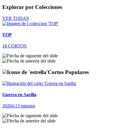
Explorar por
Colecciones
VER TODAS
TOP
S
18 CORTOS
Cortos Populares
Guerra en Sarilla
M
2020
4.13 minutos
2