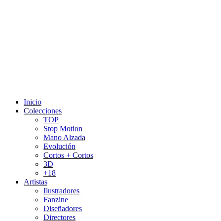
Inicio
Colecciones
TOP
Stop Motion
Mano Alzada
Evolución
Cortos + Cortos
3D
+18
Artistas
Ilustradores
Fanzine
Diseñadores
Directores