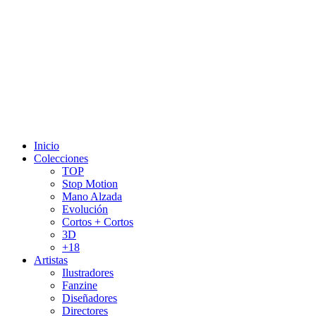
Inicio
Colecciones
TOP
Stop Motion
Mano Alzada
Evolución
Cortos + Cortos
3D
+18
Artistas
Ilustradores
Fanzine
Diseñadores
Directores