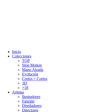
Inicio
Colecciones
TOP
Stop Motion
Mano Alzada
Evolución
Cortos + Cortos
3D
+18
Artistas
Ilustradores
Fanzine
Diseñadores
Directores