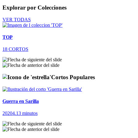
Explorar por
Colecciones
VER TODAS
TOP
S
18 CORTOS
Cortos Populares
Guerra en Sarilla
M
2020
4.13 minutos
2