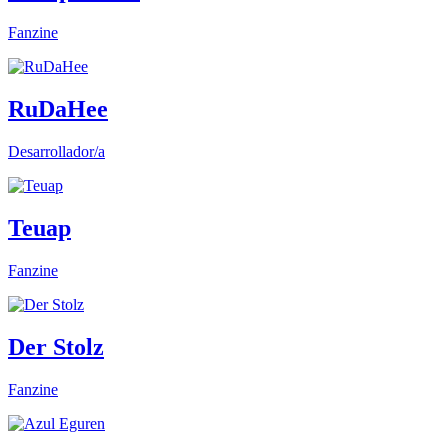
Fanzine
RuDaHee
Desarrollador/a
Teuap
Fanzine
Der Stolz
Fanzine