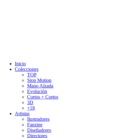
Inicio
Colecciones
TOP
Stop Motion
Mano Alzada
Evolución
Cortos + Cortos
3D
+18
Artistas
Ilustradores
Fanzine
Diseñadores
Directores