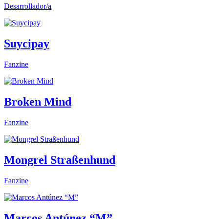
Desarrollador/a
Suycipay
Fanzine
Broken Mind
Fanzine
Mongrel Straßenhund
Fanzine
Marcos Antúnez “M”